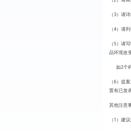
（3）请
（4）请
（5）请
品环境改
如2个样品
（6）提
置有已发
其他注意
（1）建