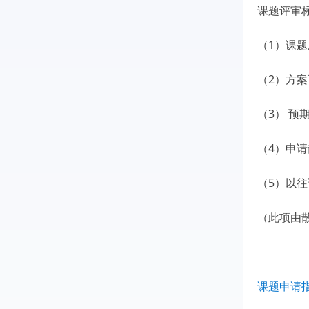
课题评审
（1）课
（2）方
（3） 预
（4）申
（5）以
（此项由
课题申请